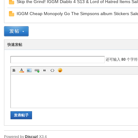
Skip the Grind! IGGM Diablo 4 S13 & Lord of Hatred Items Sa
IGGM Cheap Monopoly Go The Simpsons album Stickers Sale 
sc
快速发帖
还可输入
80
个字符
uz!
发表帖子
Bo
Powered by
Discuz!
X3.4