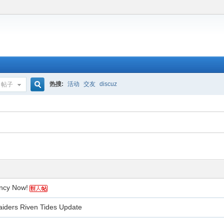
热搜:
活动
交友
discuz
帖子
搜
索
ncy Now!
iders Riven Tides Update