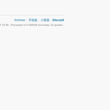
Archiver
|
手机版
|
小黑屋
|
DiscuzX
7 15:46
, Processed in 0.030028 second(s), 10 queries .