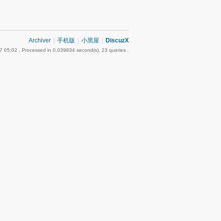
Archiver
|
手机版
|
小黑屋
|
DiscuzX
7 05:02
, Processed in 0.039834 second(s), 23 queries .